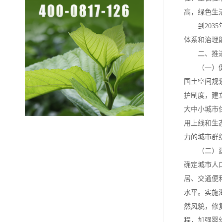
高，绿色生
到2035
体系和治理
二、推进
（一）促进
国土空间规
护制度，建
大中小城市
用上线和生
力的城市群
（二）建设
确定城市人
居、交通便
水平。实施
然风貌，修
程，加强婴