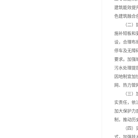
建筑能效提
色建筑融合
（二）提高
施补短板和
设，合理布
停车及无障
要求。加强
污水处理提
因地制宜加
网、热力管
（三）加强
实责任，依
加大保护力
制，推动历
（四）实现
式，加强技