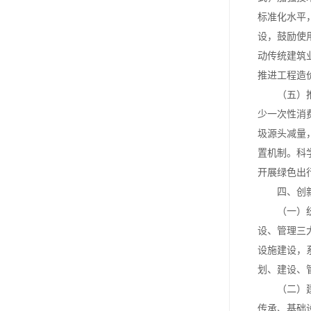
标准化水平
设，鼓励使
动传统建筑
推进工程造
（五）推动
少一次性消
圾源头减量
置机制。科
开展绿色出
四、创新
（一）统筹
设、管理三
设施建设，
划、建设、
（二）建立
传承、基础