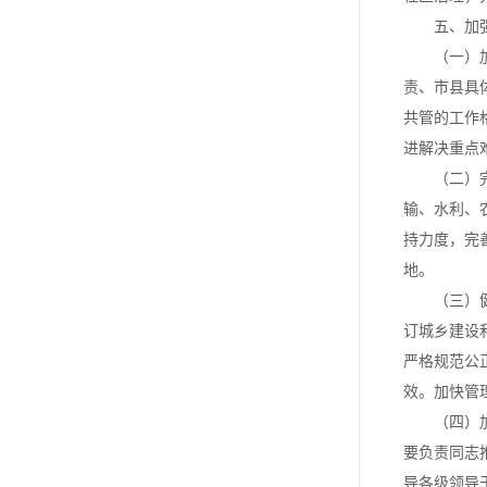
五、加强
（一）加强
责、市县具
共管的工作
进解决重点
（二）完善
输、水利、
持力度，完
地。
（三）健全
订城乡建设
严格规范公
效。加快管
（四）加强
要负责同志
导各级领导