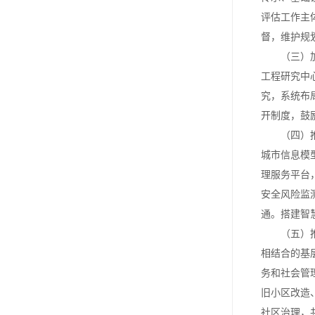
评估工作主
督，维护规
（三）加大
工程研究中
究，系统布
开制度，鼓
（四）推动
城市信息模
理服务平台
安全风险监
通。搭建智
（五）推动
相结合的基
务和社会管
旧小区改造
社区治理，