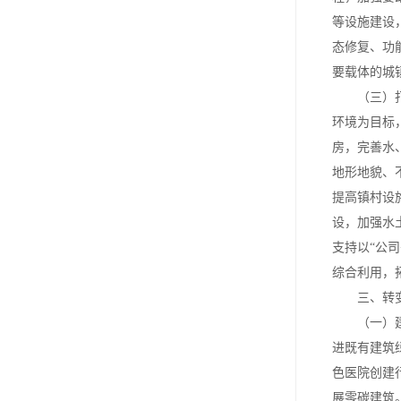
等设施建设
态修复、功
要载体的城
（三）打造
环境为目标
房，完善水
地形地貌、
提高镇村设
设，加强水
支持以“公
综合利用，
三、转变
（一）建设
进既有建筑
色医院创建
展零碳建筑